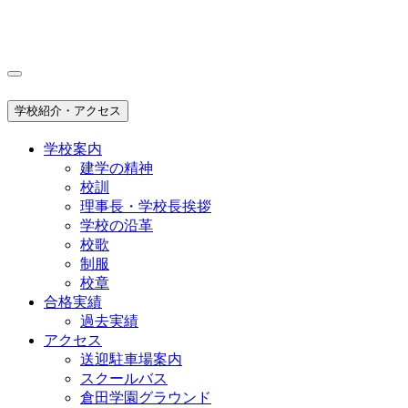
学校紹介・アクセス
学校案内
建学の精神
校訓
理事長・学校長挨拶
学校の沿革
校歌
制服
校章
合格実績
過去実績
アクセス
送迎駐車場案内
スクールバス
倉田学園グラウンド