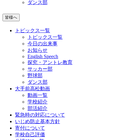
ダンス部
皆様へ
トピックス一覧
トピックス一覧
今日の出来事
お知らせ
English Speech
探究・アントレ教育
サッカー部
野球部
ダンス部
大手前高松動画
動画一覧
学校紹介
部活紹介
緊急時の対応について
いじめ防止基本方針
寄付について
学校自己評価