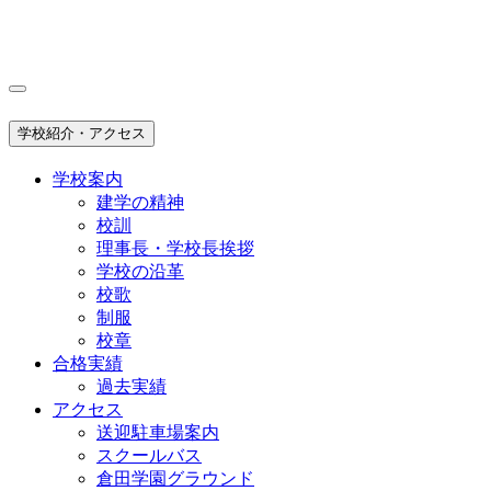
学校紹介・アクセス
学校案内
建学の精神
校訓
理事長・学校長挨拶
学校の沿革
校歌
制服
校章
合格実績
過去実績
アクセス
送迎駐車場案内
スクールバス
倉田学園グラウンド