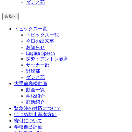
ダンス部
皆様へ
トピックス一覧
トピックス一覧
今日の出来事
お知らせ
English Speech
探究・アントレ教育
サッカー部
野球部
ダンス部
大手前高松動画
動画一覧
学校紹介
部活紹介
緊急時の対応について
いじめ防止基本方針
寄付について
学校自己評価