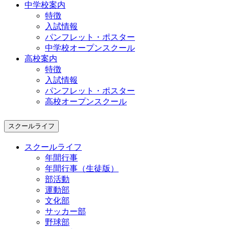
中学校案内
特徴
入試情報
パンフレット・ポスター
中学校オープンスクール
高校案内
特徴
入試情報
パンフレット・ポスター
高校オープンスクール
スクールライフ
スクールライフ
年間行事
年間行事（生徒版）
部活動
運動部
文化部
サッカー部
野球部