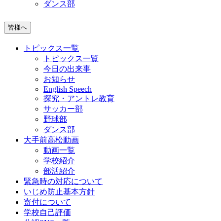
ダンス部
皆様へ
トピックス一覧
トピックス一覧
今日の出来事
お知らせ
English Speech
探究・アントレ教育
サッカー部
野球部
ダンス部
大手前高松動画
動画一覧
学校紹介
部活紹介
緊急時の対応について
いじめ防止基本方針
寄付について
学校自己評価