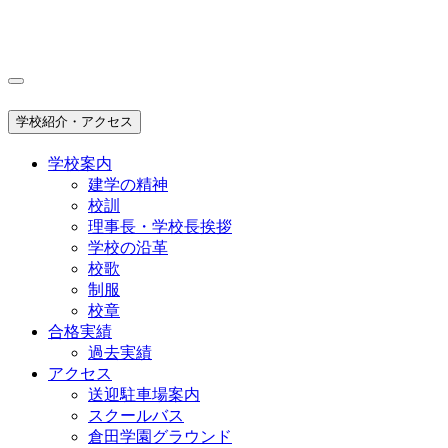
学校紹介・アクセス
学校案内
建学の精神
校訓
理事長・学校長挨拶
学校の沿革
校歌
制服
校章
合格実績
過去実績
アクセス
送迎駐車場案内
スクールバス
倉田学園グラウンド