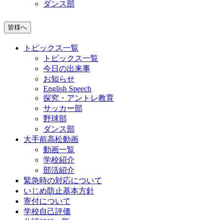
ダンス部
皆様へ
トピックス一覧
トピックス一覧
今日の出来事
お知らせ
English Speech
探究・アントレ教育
サッカー部
野球部
ダンス部
大手前高松動画
動画一覧
学校紹介
部活紹介
緊急時の対応について
いじめ防止基本方針
寄付について
学校自己評価