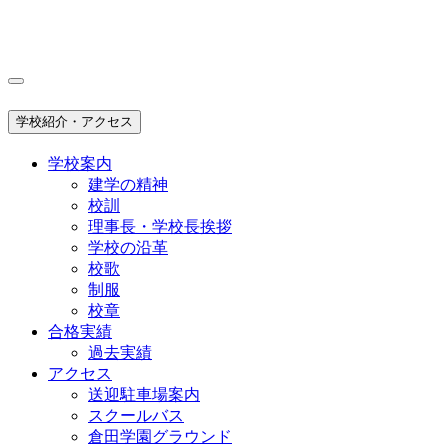
学校紹介・アクセス
学校案内
建学の精神
校訓
理事長・学校長挨拶
学校の沿革
校歌
制服
校章
合格実績
過去実績
アクセス
送迎駐車場案内
スクールバス
倉田学園グラウンド