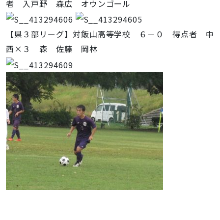
者 入戸野 森広 オウンゴール
【県３部リーグ】対飯山高等学校 ６－０ 得点者 中
西×３ 森 佐藤 岡林