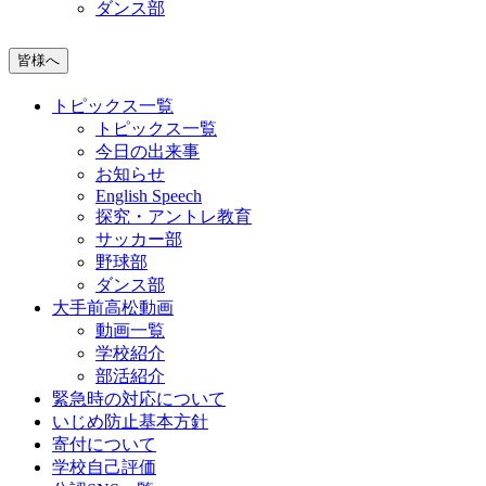
ダンス部
皆様へ
トピックス一覧
トピックス一覧
今日の出来事
お知らせ
English Speech
探究・アントレ教育
サッカー部
野球部
ダンス部
大手前高松動画
動画一覧
学校紹介
部活紹介
緊急時の対応について
いじめ防止基本方針
寄付について
学校自己評価