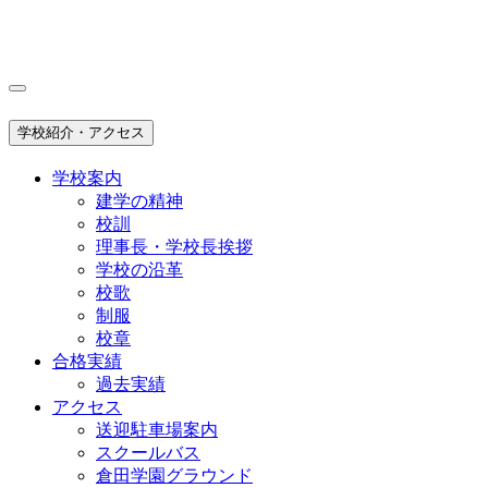
学校紹介・アクセス
学校案内
建学の精神
校訓
理事長・学校長挨拶
学校の沿革
校歌
制服
校章
合格実績
過去実績
アクセス
送迎駐車場案内
スクールバス
倉田学園グラウンド