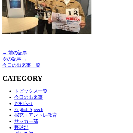
← 前の記事
次の記事 →
今日の出来事一覧
CATEGORY
トピックス一覧
今日の出来事
お知らせ
English Speech
探究・アントレ教育
サッカー部
野球部