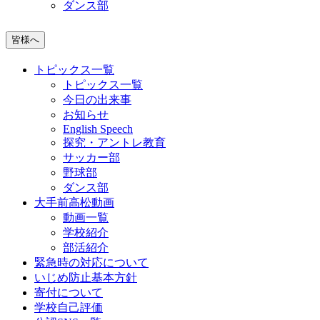
ダンス部
皆様へ
トピックス一覧
トピックス一覧
今日の出来事
お知らせ
English Speech
探究・アントレ教育
サッカー部
野球部
ダンス部
大手前高松動画
動画一覧
学校紹介
部活紹介
緊急時の対応について
いじめ防止基本方針
寄付について
学校自己評価