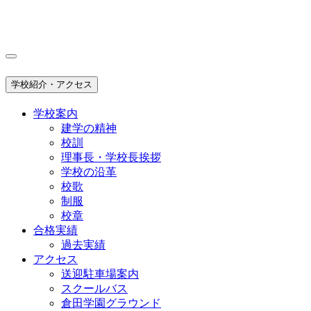
学校紹介・アクセス
学校案内
建学の精神
校訓
理事長・学校長挨拶
学校の沿革
校歌
制服
校章
合格実績
過去実績
アクセス
送迎駐車場案内
スクールバス
倉田学園グラウンド