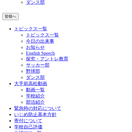
ダンス部
皆様へ
トピックス一覧
トピックス一覧
今日の出来事
お知らせ
English Speech
探究・アントレ教育
サッカー部
野球部
ダンス部
大手前高松動画
動画一覧
学校紹介
部活紹介
緊急時の対応について
いじめ防止基本方針
寄付について
学校自己評価