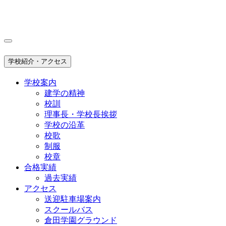
学校紹介・アクセス
学校案内
建学の精神
校訓
理事長・学校長挨拶
学校の沿革
校歌
制服
校章
合格実績
過去実績
アクセス
送迎駐車場案内
スクールバス
倉田学園グラウンド