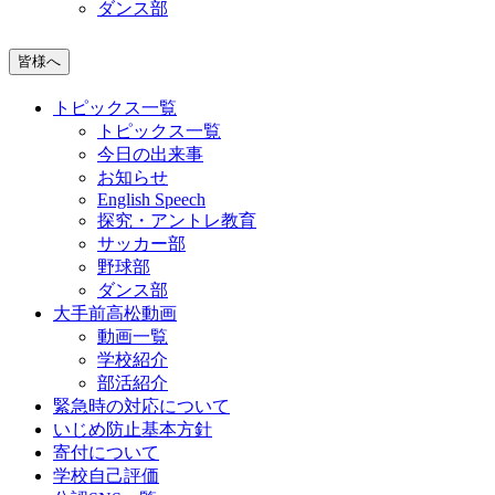
ダンス部
皆様へ
トピックス一覧
トピックス一覧
今日の出来事
お知らせ
English Speech
探究・アントレ教育
サッカー部
野球部
ダンス部
大手前高松動画
動画一覧
学校紹介
部活紹介
緊急時の対応について
いじめ防止基本方針
寄付について
学校自己評価