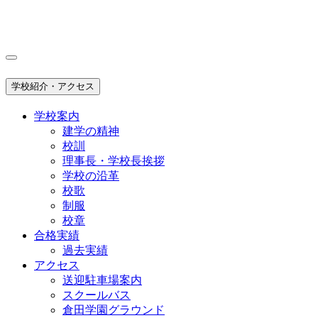
学校紹介・アクセス
学校案内
建学の精神
校訓
理事長・学校長挨拶
学校の沿革
校歌
制服
校章
合格実績
過去実績
アクセス
送迎駐車場案内
スクールバス
倉田学園グラウンド