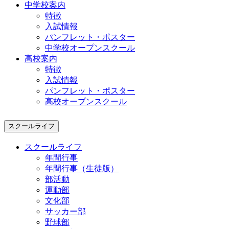
中学校案内
特徴
入試情報
パンフレット・ポスター
中学校オープンスクール
高校案内
特徴
入試情報
パンフレット・ポスター
高校オープンスクール
スクールライフ
スクールライフ
年間行事
年間行事（生徒版）
部活動
運動部
文化部
サッカー部
野球部