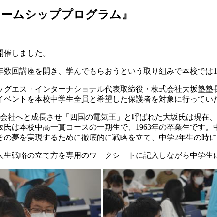
『ドリームシッププログラム』
を開催しました。
年数回講座を開き、学んでもらおうという取り組みで本校では1
ッグエス・インターナショナル代表取締役・株式会社大坂塾塾
イベントを本校中学生全員と希望した保護者を対象に行ってい
億円の会社へと成長させ「四国の電気王」と呼ばれた大坂氏は現
坂氏は本校中高一貫コースの一期生で、1963年の卒業生です
その夢を実現するために徹底的に戦略を立て、中学2年生の時
人生戦略の立て方を専用のワークシートに記入しながら中学生