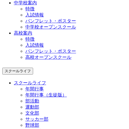
中学校案内
特徴
入試情報
パンフレット・ポスター
中学校オープンスクール
高校案内
特徴
入試情報
パンフレット・ポスター
高校オープンスクール
スクールライフ
スクールライフ
年間行事
年間行事（生徒版）
部活動
運動部
文化部
サッカー部
野球部