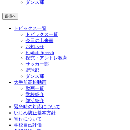
ダンス部
皆様へ
トピックス一覧
トピックス一覧
今日の出来事
お知らせ
English Speech
探究・アントレ教育
サッカー部
野球部
ダンス部
大手前高松動画
動画一覧
学校紹介
部活紹介
緊急時の対応について
いじめ防止基本方針
寄付について
学校自己評価