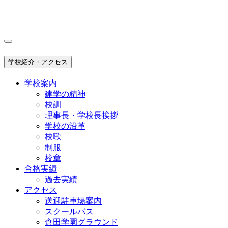
学校紹介・アクセス
学校案内
建学の精神
校訓
理事長・学校長挨拶
学校の沿革
校歌
制服
校章
合格実績
過去実績
アクセス
送迎駐車場案内
スクールバス
倉田学園グラウンド