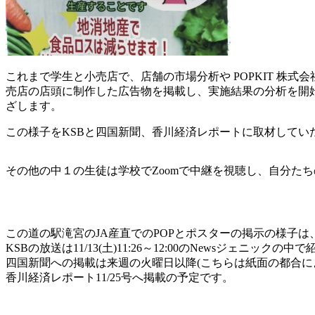
これまで学生と小売店で、店舗の市場分析や POPKIT 株式会社
売店の店頭に制作した広告物を掲載し、実施結果の分析を開
ざします。
この様子をKSBと四国新聞、香川経済レポートに取材してい
その他の中１の生徒は学校でZoomで中継を視聴し、自分た
この道の駅滝宮のJA産直でのPOPとポスターの掲示の様子は
KSBの放送は11/13(土)11:26～12:00のNewsジェニックの
四国新聞への掲載は来週の火曜日以降(こちらは紙面の都合に
香川経済レポート11/25号へ掲載の予定です。