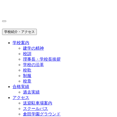
学校紹介・アクセス
学校案内
建学の精神
校訓
理事長・学校長挨拶
学校の沿革
校歌
制服
校章
合格実績
過去実績
アクセス
送迎駐車場案内
スクールバス
倉田学園グラウンド