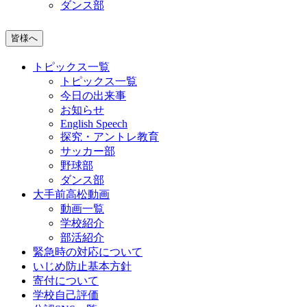
ダンス部
皆様へ
トピックス一覧
トピックス一覧
今日の出来事
お知らせ
English Speech
探究・アントレ教育
サッカー部
野球部
ダンス部
大手前高松動画
動画一覧
学校紹介
部活紹介
緊急時の対応について
いじめ防止基本方針
寄付について
学校自己評価