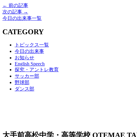
← 前の記事
次の記事 →
今日の出来事一覧
CATEGORY
トピックス一覧
今日の出来事
お知らせ
English Speech
探究・アントレ教育
サッカー部
野球部
ダンス部
大手前高松中学・高等学校
OTEMAE TA