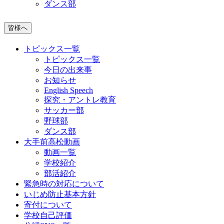
ダンス部
皆様へ
トピックス一覧
トピックス一覧
今日の出来事
お知らせ
English Speech
探究・アントレ教育
サッカー部
野球部
ダンス部
大手前高松動画
動画一覧
学校紹介
部活紹介
緊急時の対応について
いじめ防止基本方針
寄付について
学校自己評価