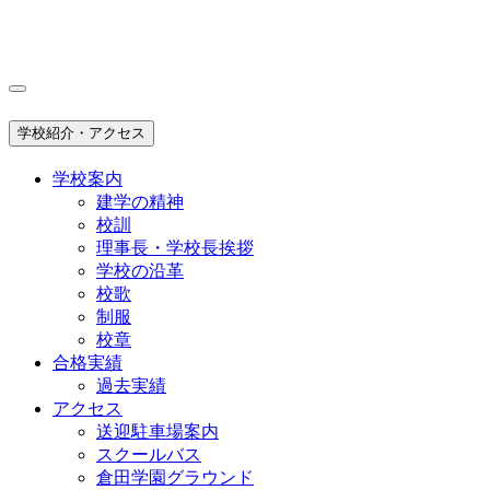
学校紹介・アクセス
学校案内
建学の精神
校訓
理事長・学校長挨拶
学校の沿革
校歌
制服
校章
合格実績
過去実績
アクセス
送迎駐車場案内
スクールバス
倉田学園グラウンド