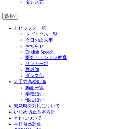
ダンス部
皆様へ
トピックス一覧
トピックス一覧
今日の出来事
お知らせ
English Speech
探究・アントレ教育
サッカー部
野球部
ダンス部
大手前高松動画
動画一覧
学校紹介
部活紹介
緊急時の対応について
いじめ防止基本方針
寄付について
学校自己評価