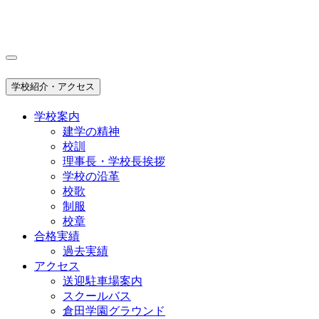
学校紹介・アクセス
学校案内
建学の精神
校訓
理事長・学校長挨拶
学校の沿革
校歌
制服
校章
合格実績
過去実績
アクセス
送迎駐車場案内
スクールバス
倉田学園グラウンド