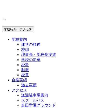
学校紹介・アクセス
学校案内
建学の精神
校訓
理事長・学校長挨拶
学校の沿革
校歌
制服
校章
合格実績
過去実績
アクセス
送迎駐車場案内
スクールバス
倉田学園グラウンド