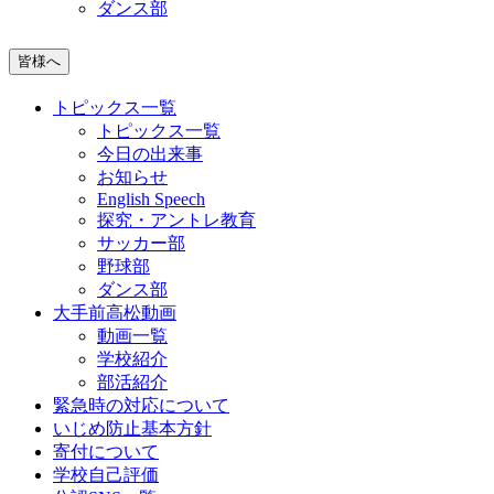
ダンス部
皆様へ
トピックス一覧
トピックス一覧
今日の出来事
お知らせ
English Speech
探究・アントレ教育
サッカー部
野球部
ダンス部
大手前高松動画
動画一覧
学校紹介
部活紹介
緊急時の対応について
いじめ防止基本方針
寄付について
学校自己評価