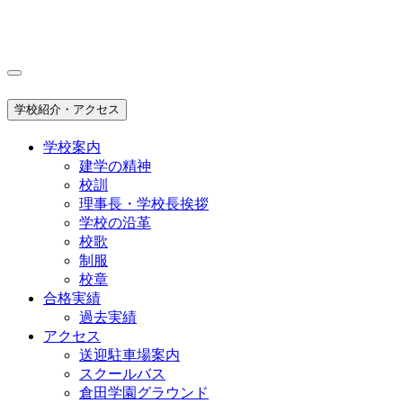
学校紹介・アクセス
学校案内
建学の精神
校訓
理事長・学校長挨拶
学校の沿革
校歌
制服
校章
合格実績
過去実績
アクセス
送迎駐車場案内
スクールバス
倉田学園グラウンド