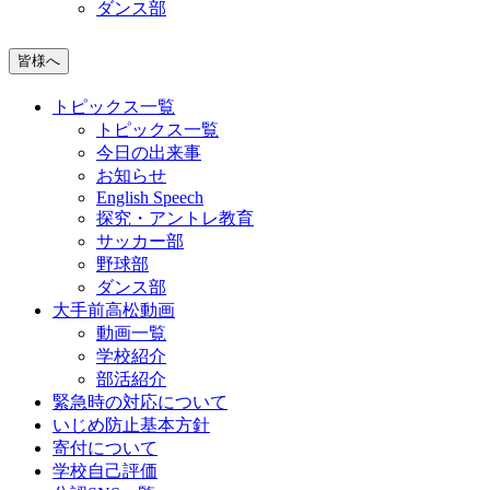
ダンス部
皆様へ
トピックス一覧
トピックス一覧
今日の出来事
お知らせ
English Speech
探究・アントレ教育
サッカー部
野球部
ダンス部
大手前高松動画
動画一覧
学校紹介
部活紹介
緊急時の対応について
いじめ防止基本方針
寄付について
学校自己評価