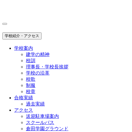
学校紹介・アクセス
学校案内
建学の精神
校訓
理事長・学校長挨拶
学校の沿革
校歌
制服
校章
合格実績
過去実績
アクセス
送迎駐車場案内
スクールバス
倉田学園グラウンド