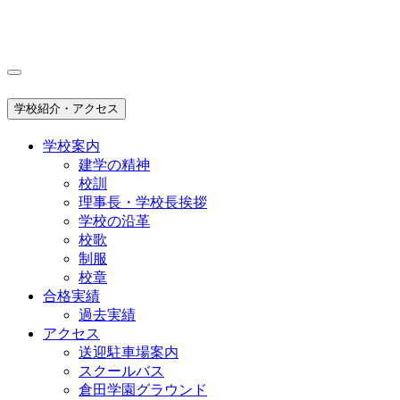
学校紹介・アクセス
学校案内
建学の精神
校訓
理事長・学校長挨拶
学校の沿革
校歌
制服
校章
合格実績
過去実績
アクセス
送迎駐車場案内
スクールバス
倉田学園グラウンド