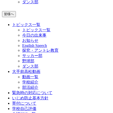
ダンス部
皆様へ
トピックス一覧
トピックス一覧
今日の出来事
お知らせ
English Speech
探究・アントレ教育
サッカー部
野球部
ダンス部
大手前高松動画
動画一覧
学校紹介
部活紹介
緊急時の対応について
いじめ防止基本方針
寄付について
学校自己評価