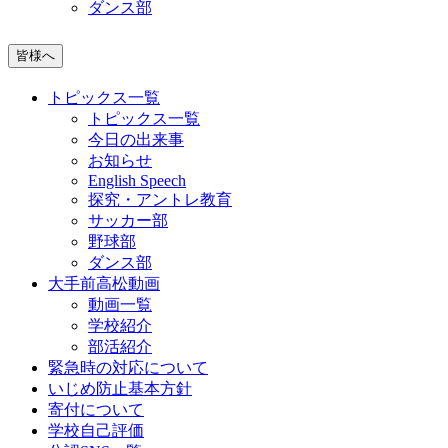
ダンス部
皆様へ
トピックス一覧
トピックス一覧
今日の出来事
お知らせ
English Speech
探究・アントレ教育
サッカー部
野球部
ダンス部
大手前高松動画
動画一覧
学校紹介
部活紹介
緊急時の対応について
いじめ防止基本方針
寄付について
学校自己評価