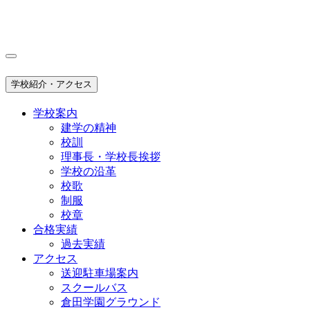
学校紹介・アクセス
学校案内
建学の精神
校訓
理事長・学校長挨拶
学校の沿革
校歌
制服
校章
合格実績
過去実績
アクセス
送迎駐車場案内
スクールバス
倉田学園グラウンド