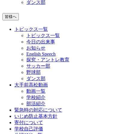
ダンス部
皆様へ
トピックス一覧
トピックス一覧
今日の出来事
お知らせ
English Speech
探究・アントレ教育
サッカー部
野球部
ダンス部
大手前高松動画
動画一覧
学校紹介
部活紹介
緊急時の対応について
いじめ防止基本方針
寄付について
学校自己評価