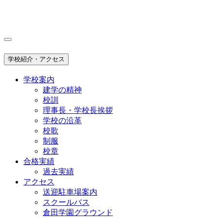
学校紹介・アクセス
学校案内
建学の精神
校訓
理事長・学校長挨拶
学校の沿革
校歌
制服
校章
合格実績
過去実績
アクセス
送迎駐車場案内
スクールバス
倉田学園グラウンド