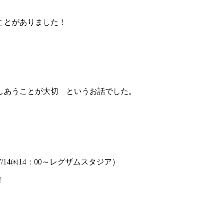
ことがありました！
しあうことが大切 というお話でした。
14㈭14：00～レグザムスタジア）
！