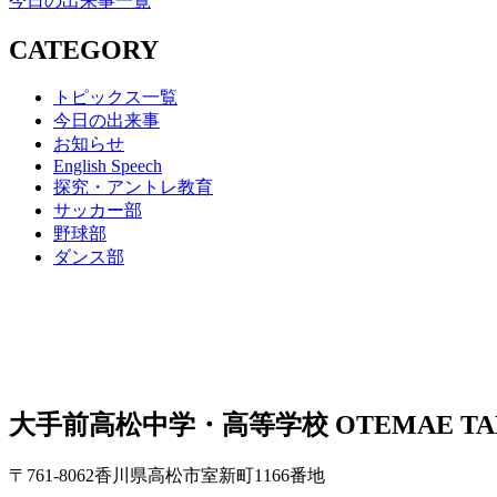
今日の出来事一覧
CATEGORY
トピックス一覧
今日の出来事
お知らせ
English Speech
探究・アントレ教育
サッカー部
野球部
ダンス部
大手前高松中学・高等学校
OTEMAE TA
〒761-8062香川県高松市室新町1166番地