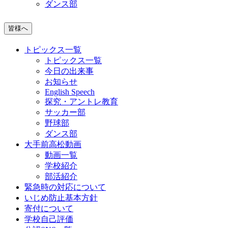
ダンス部
皆様へ
トピックス一覧
トピックス一覧
今日の出来事
お知らせ
English Speech
探究・アントレ教育
サッカー部
野球部
ダンス部
大手前高松動画
動画一覧
学校紹介
部活紹介
緊急時の対応について
いじめ防止基本方針
寄付について
学校自己評価