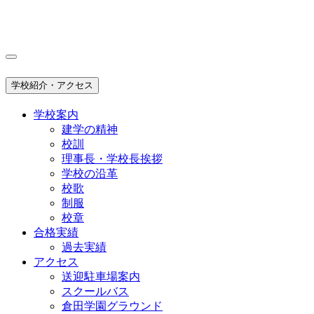
学校紹介・アクセス
学校案内
建学の精神
校訓
理事長・学校長挨拶
学校の沿革
校歌
制服
校章
合格実績
過去実績
アクセス
送迎駐車場案内
スクールバス
倉田学園グラウンド