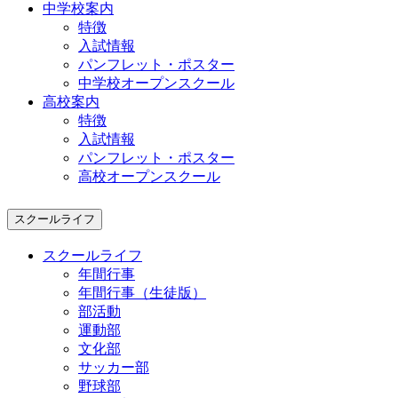
中学校案内
特徴
入試情報
パンフレット・ポスター
中学校オープンスクール
高校案内
特徴
入試情報
パンフレット・ポスター
高校オープンスクール
スクールライフ
スクールライフ
年間行事
年間行事（生徒版）
部活動
運動部
文化部
サッカー部
野球部