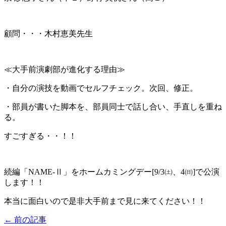
顧問・・・木村恵美先生
≪大手前演劇部が進化する理由≫
・自分の演技を動画でセルフチェック。次回、修正。
・部員が書いた脚本を、部員同士で話し合い、手直しを重ね
る。
すごすぎる・・！！
続編「NAME-Ⅱ」をホームカミングデー[9/3㈯、4㈰]で公演
します！！
本当に面白いので是非大手前まで見に来てください！！
← 前の記事