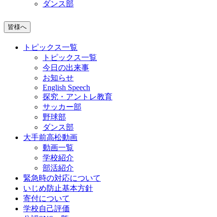
ダンス部
皆様へ
トピックス一覧
トピックス一覧
今日の出来事
お知らせ
English Speech
探究・アントレ教育
サッカー部
野球部
ダンス部
大手前高松動画
動画一覧
学校紹介
部活紹介
緊急時の対応について
いじめ防止基本方針
寄付について
学校自己評価