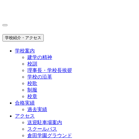
学校紹介・アクセス
学校案内
建学の精神
校訓
理事長・学校長挨拶
学校の沿革
校歌
制服
校章
合格実績
過去実績
アクセス
送迎駐車場案内
スクールバス
倉田学園グラウンド