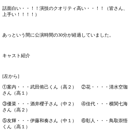
話面白い・・！！演技のクオリティ高い・・！！（皆さん、
上手い！！！！）
あっという間に公演時間の30分が経過していました。
キャスト紹介
[左から]
①案内・・・武田侑己くん
（高２） ②
花・・・・清水空
珈
さん（高１）
③優菜・・・酒井櫻子さん
（中２） ④
佳代・・・横関七海
さん
（高２）
⑤友輝・・・伊藤和奏さん
（中１） ⑥
彰人・・・鳥取崇悟
くん
（高１）