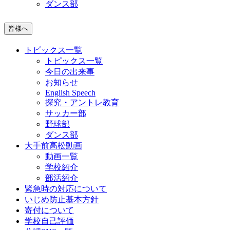
ダンス部
皆様へ
トピックス一覧
トピックス一覧
今日の出来事
お知らせ
English Speech
探究・アントレ教育
サッカー部
野球部
ダンス部
大手前高松動画
動画一覧
学校紹介
部活紹介
緊急時の対応について
いじめ防止基本方針
寄付について
学校自己評価