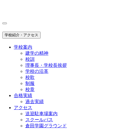
学校紹介・アクセス
学校案内
建学の精神
校訓
理事長・学校長挨拶
学校の沿革
校歌
制服
校章
合格実績
過去実績
アクセス
送迎駐車場案内
スクールバス
倉田学園グラウンド