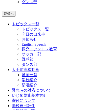
ダンス部
皆様へ
トピックス一覧
トピックス一覧
今日の出来事
お知らせ
English Speech
探究・アントレ教育
サッカー部
野球部
ダンス部
大手前高松動画
動画一覧
学校紹介
部活紹介
緊急時の対応について
いじめ防止基本方針
寄付について
学校自己評価