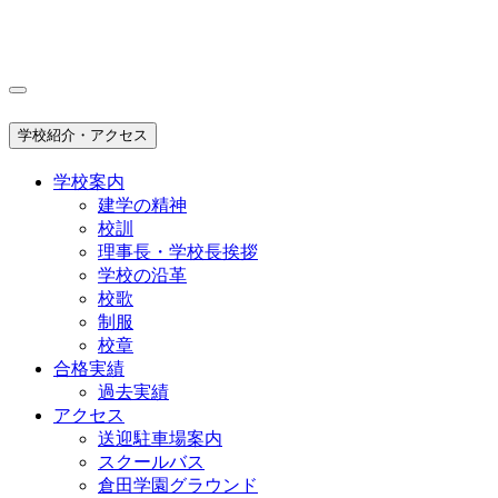
学校紹介・アクセス
学校案内
建学の精神
校訓
理事長・学校長挨拶
学校の沿革
校歌
制服
校章
合格実績
過去実績
アクセス
送迎駐車場案内
スクールバス
倉田学園グラウンド