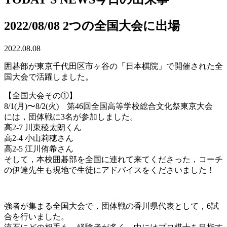
2022/08/08 2つの全国大会に出場
2022.08.08
囲碁部が東京千代田区市ヶ谷の「日本棋院」で開催された全
国大会で活躍しました。
【全国大会その①】
8/1(月)〜8/2(火) 第46回全国高等学校総合文化祭東京大会
には，団体戦に3名が参加しました。
高2-7 川東稜太朗くん
高2-4 小山莉穂さん
高2-5 江川侑希さん
そして，本校囲碁部を全国に連れて来てくださった，コーチ
の伊達先生も現地で生徒にアドバイスをくださいました！
強者が集まる全国大会で，団体戦の香川県代表として，6試
合を行いました。