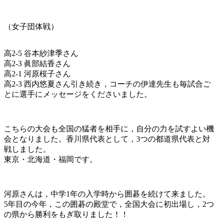
（女子団体戦）
高2-5 谷本紗津季さん
高2-3 眞部結香さん
高2-1 河原桜子さん
高2-3 西内悠夏さん
引き続き，コーチの伊達先生も毎試合ご
とに選手にメッセージをくださいました。
こちらの大会も全国の猛者を相手に，自分の力を試すよい機
会となりました。
香川県代表として，3つの都道県代表と対
戦しました。
東京・北海道・福岡です。
河原さんは，中学1年の入学時から囲碁を続けて来ました。
5年目の今年，この囲碁の殿堂で，全国大会に初出場し，2つ
の県から勝利をもぎ取りました！！