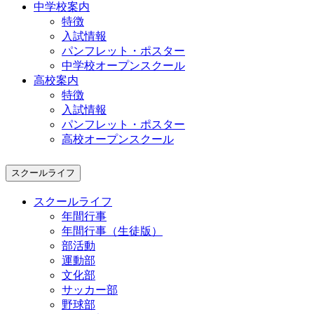
中学校案内
特徴
入試情報
パンフレット・ポスター
中学校オープンスクール
高校案内
特徴
入試情報
パンフレット・ポスター
高校オープンスクール
スクールライフ
スクールライフ
年間行事
年間行事（生徒版）
部活動
運動部
文化部
サッカー部
野球部