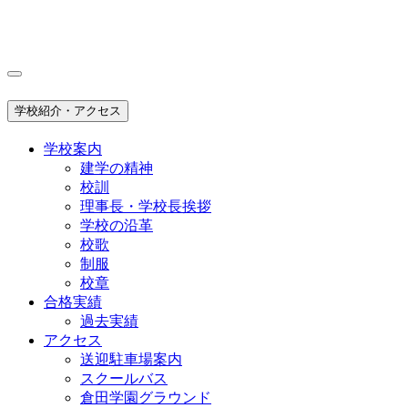
学校紹介・アクセス
学校案内
建学の精神
校訓
理事長・学校長挨拶
学校の沿革
校歌
制服
校章
合格実績
過去実績
アクセス
送迎駐車場案内
スクールバス
倉田学園グラウンド