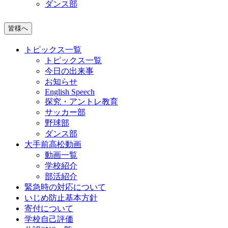
ダンス部
皆様へ
トピックス一覧
トピックス一覧
今日の出来事
お知らせ
English Speech
探究・アントレ教育
サッカー部
野球部
ダンス部
大手前高松動画
動画一覧
学校紹介
部活紹介
緊急時の対応について
いじめ防止基本方針
寄付について
学校自己評価