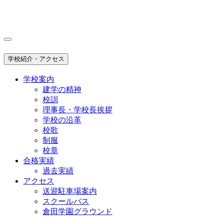
学校紹介・アクセス
学校案内
建学の精神
校訓
理事長・学校長挨拶
学校の沿革
校歌
制服
校章
合格実績
過去実績
アクセス
送迎駐車場案内
スクールバス
倉田学園グラウンド