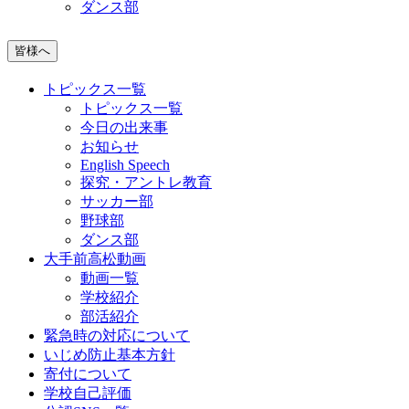
ダンス部
皆様へ
トピックス一覧
トピックス一覧
今日の出来事
お知らせ
English Speech
探究・アントレ教育
サッカー部
野球部
ダンス部
大手前高松動画
動画一覧
学校紹介
部活紹介
緊急時の対応について
いじめ防止基本方針
寄付について
学校自己評価