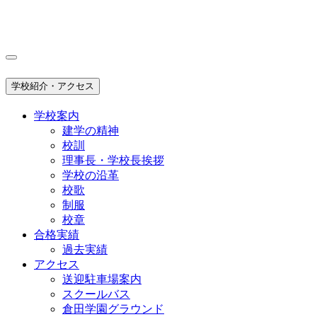
学校紹介・アクセス
学校案内
建学の精神
校訓
理事長・学校長挨拶
学校の沿革
校歌
制服
校章
合格実績
過去実績
アクセス
送迎駐車場案内
スクールバス
倉田学園グラウンド