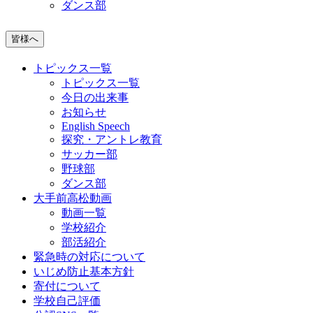
ダンス部
皆様へ
トピックス一覧
トピックス一覧
今日の出来事
お知らせ
English Speech
探究・アントレ教育
サッカー部
野球部
ダンス部
大手前高松動画
動画一覧
学校紹介
部活紹介
緊急時の対応について
いじめ防止基本方針
寄付について
学校自己評価