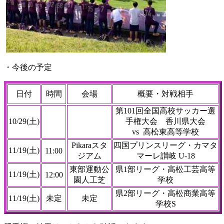
・今後の予定
日付
時間
会場
概要・対戦相手
第101回全国高校サッカー選
10/29(土)
手権大会 香川県大会
vs 高松東高等学校
Pikaraスタ
四国プリンスリーグ・カマタ
11/19(土)
11:00
ジアム
マーレ讃岐 U-18
東部運動公
県1部リーグ・高松工芸高等
11/19(土)
12:00
園人工芝
学校
県2部リーグ・高松商業高等
11/19(土)
未定
未定
学校S