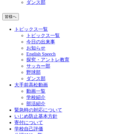
ダンス部
皆様へ
トピックス一覧
トピックス一覧
今日の出来事
お知らせ
English Speech
探究・アントレ教育
サッカー部
野球部
ダンス部
大手前高松動画
動画一覧
学校紹介
部活紹介
緊急時の対応について
いじめ防止基本方針
寄付について
学校自己評価