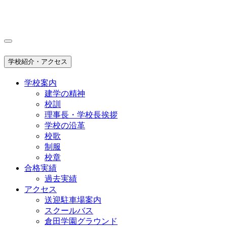
学校紹介・アクセス
学校案内
建学の精神
校訓
理事長・学校長挨拶
学校の沿革
校歌
制服
校章
合格実績
過去実績
アクセス
送迎駐車場案内
スクールバス
倉田学園グラウンド