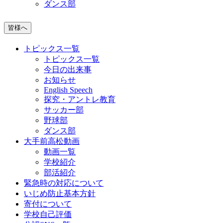
ダンス部
皆様へ
トピックス一覧
トピックス一覧
今日の出来事
お知らせ
English Speech
探究・アントレ教育
サッカー部
野球部
ダンス部
大手前高松動画
動画一覧
学校紹介
部活紹介
緊急時の対応について
いじめ防止基本方針
寄付について
学校自己評価