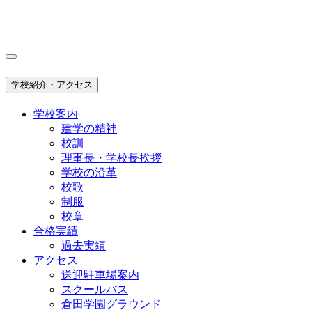
学校紹介・アクセス
学校案内
建学の精神
校訓
理事長・学校長挨拶
学校の沿革
校歌
制服
校章
合格実績
過去実績
アクセス
送迎駐車場案内
スクールバス
倉田学園グラウンド