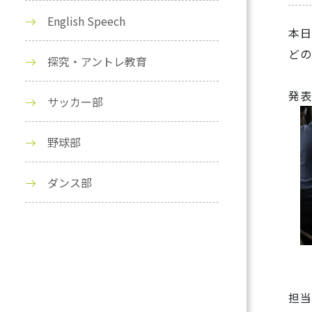
English Speech
本日
どの
探究・アントレ教育
発表
サッカー部
野球部
ダンス部
担当