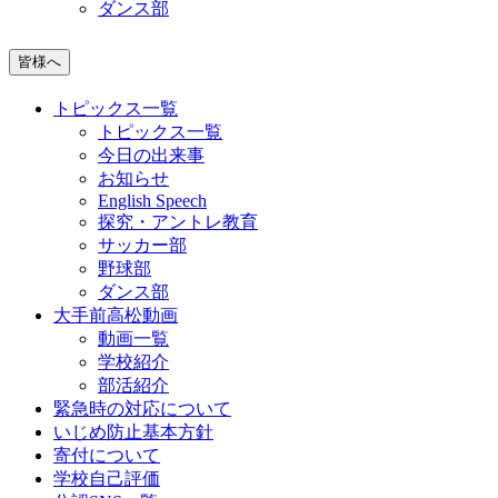
ダンス部
皆様へ
トピックス一覧
トピックス一覧
今日の出来事
お知らせ
English Speech
探究・アントレ教育
サッカー部
野球部
ダンス部
大手前高松動画
動画一覧
学校紹介
部活紹介
緊急時の対応について
いじめ防止基本方針
寄付について
学校自己評価