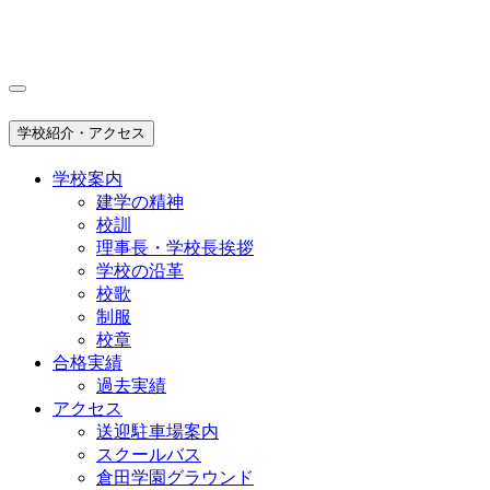
学校紹介・アクセス
学校案内
建学の精神
校訓
理事長・学校長挨拶
学校の沿革
校歌
制服
校章
合格実績
過去実績
アクセス
送迎駐車場案内
スクールバス
倉田学園グラウンド