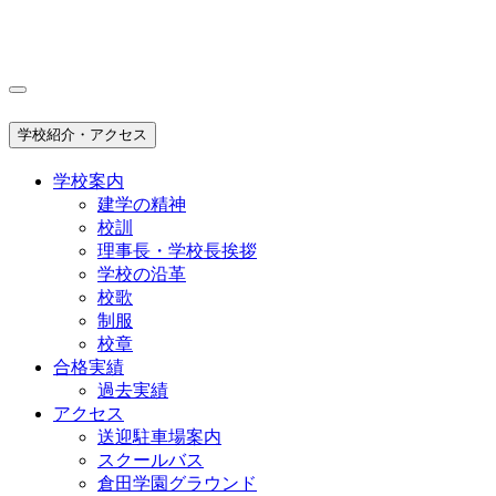
学校紹介・アクセス
学校案内
建学の精神
校訓
理事長・学校長挨拶
学校の沿革
校歌
制服
校章
合格実績
過去実績
アクセス
送迎駐車場案内
スクールバス
倉田学園グラウンド