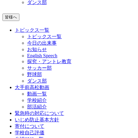
ダンス部
皆様へ
トピックス一覧
トピックス一覧
今日の出来事
お知らせ
English Speech
探究・アントレ教育
サッカー部
野球部
ダンス部
大手前高松動画
動画一覧
学校紹介
部活紹介
緊急時の対応について
いじめ防止基本方針
寄付について
学校自己評価