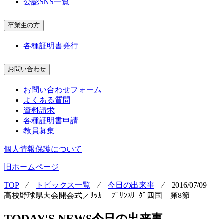
公認SNS一覧
卒業生の方
各種証明書発行
お問い合わせ
お問い合わせフォーム
よくある質問
資料請求
各種証明書申請
教員募集
個人情報保護について
旧ホームページ
TOP
⁄
トピックス一覧
⁄
今日の出来事
⁄
2016/07/09
高校野球県大会開会式／ｻｯｶー ﾌﾟﾘﾝｽﾘｰｸﾞ四国 第8節
TODAY'S NEWS
今日の出来事