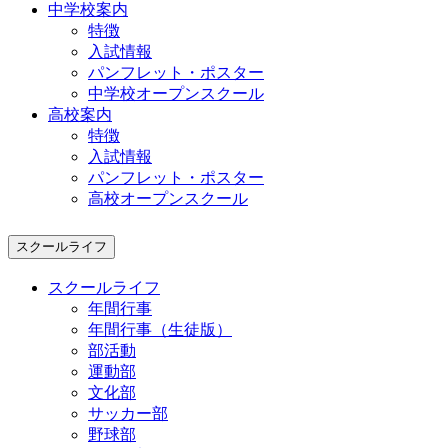
中学校案内
特徴
入試情報
パンフレット・ポスター
中学校オープンスクール
高校案内
特徴
入試情報
パンフレット・ポスター
高校オープンスクール
スクールライフ
スクールライフ
年間行事
年間行事（生徒版）
部活動
運動部
文化部
サッカー部
野球部