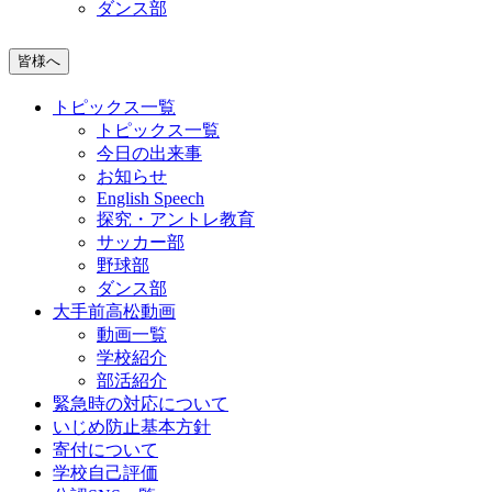
ダンス部
皆様へ
トピックス一覧
トピックス一覧
今日の出来事
お知らせ
English Speech
探究・アントレ教育
サッカー部
野球部
ダンス部
大手前高松動画
動画一覧
学校紹介
部活紹介
緊急時の対応について
いじめ防止基本方針
寄付について
学校自己評価