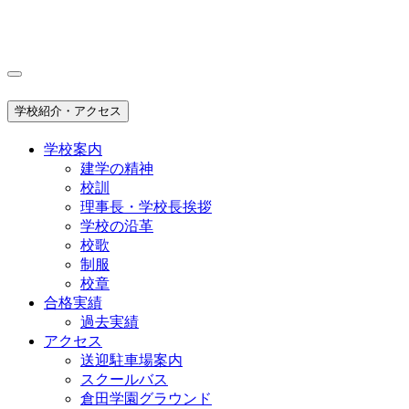
学校紹介・アクセス
学校案内
建学の精神
校訓
理事長・学校長挨拶
学校の沿革
校歌
制服
校章
合格実績
過去実績
アクセス
送迎駐車場案内
スクールバス
倉田学園グラウンド