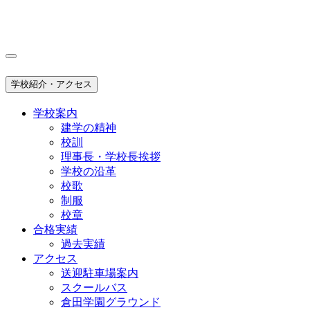
学校紹介・アクセス
学校案内
建学の精神
校訓
理事長・学校長挨拶
学校の沿革
校歌
制服
校章
合格実績
過去実績
アクセス
送迎駐車場案内
スクールバス
倉田学園グラウンド