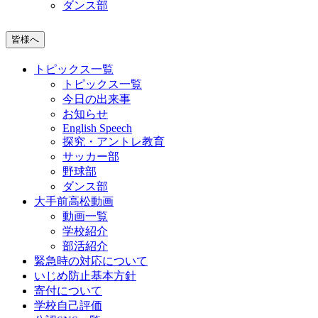
ダンス部
皆様へ
トピックス一覧
トピックス一覧
今日の出来事
お知らせ
English Speech
探究・アントレ教育
サッカー部
野球部
ダンス部
大手前高松動画
動画一覧
学校紹介
部活紹介
緊急時の対応について
いじめ防止基本方針
寄付について
学校自己評価