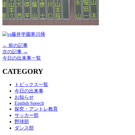
← 前の記事
次の記事 →
今日の出来事一覧
CATEGORY
トピックス一覧
今日の出来事
お知らせ
English Speech
探究・アントレ教育
サッカー部
野球部
ダンス部