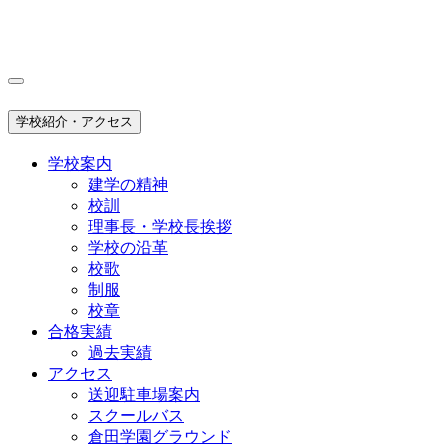
学校紹介・アクセス
学校案内
建学の精神
校訓
理事長・学校長挨拶
学校の沿革
校歌
制服
校章
合格実績
過去実績
アクセス
送迎駐車場案内
スクールバス
倉田学園グラウンド