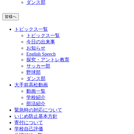
ダンス部
皆様へ
トピックス一覧
トピックス一覧
今日の出来事
お知らせ
English Speech
探究・アントレ教育
サッカー部
野球部
ダンス部
大手前高松動画
動画一覧
学校紹介
部活紹介
緊急時の対応について
いじめ防止基本方針
寄付について
学校自己評価