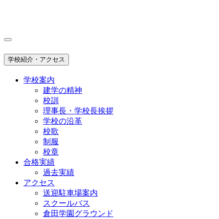
学校紹介・アクセス
学校案内
建学の精神
校訓
理事長・学校長挨拶
学校の沿革
校歌
制服
校章
合格実績
過去実績
アクセス
送迎駐車場案内
スクールバス
倉田学園グラウンド