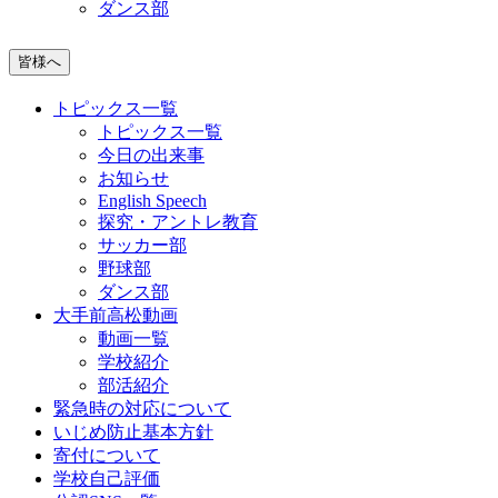
ダンス部
皆様へ
トピックス一覧
トピックス一覧
今日の出来事
お知らせ
English Speech
探究・アントレ教育
サッカー部
野球部
ダンス部
大手前高松動画
動画一覧
学校紹介
部活紹介
緊急時の対応について
いじめ防止基本方針
寄付について
学校自己評価