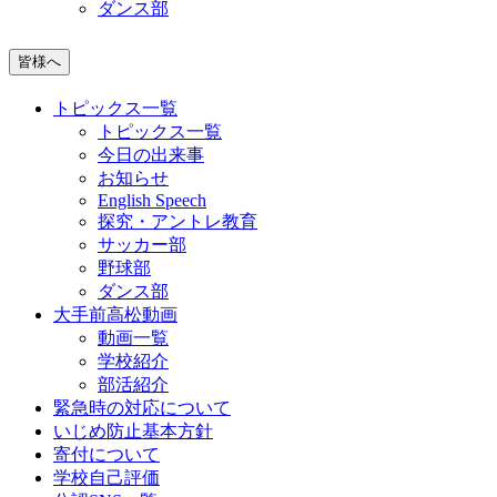
ダンス部
皆様へ
トピックス一覧
トピックス一覧
今日の出来事
お知らせ
English Speech
探究・アントレ教育
サッカー部
野球部
ダンス部
大手前高松動画
動画一覧
学校紹介
部活紹介
緊急時の対応について
いじめ防止基本方針
寄付について
学校自己評価