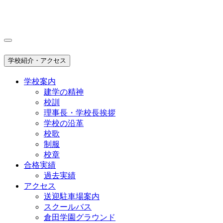
学校紹介・アクセス
学校案内
建学の精神
校訓
理事長・学校長挨拶
学校の沿革
校歌
制服
校章
合格実績
過去実績
アクセス
送迎駐車場案内
スクールバス
倉田学園グラウンド