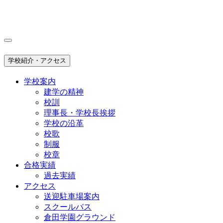
学校紹介・アクセス
学校案内
建学の精神
校訓
理事長・学校長挨拶
学校の沿革
校歌
制服
校章
合格実績
過去実績
アクセス
送迎駐車場案内
スクールバス
倉田学園グラウンド