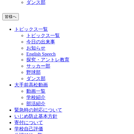
ダンス部
皆様へ
トピックス一覧
トピックス一覧
今日の出来事
お知らせ
English Speech
探究・アントレ教育
サッカー部
野球部
ダンス部
大手前高松動画
動画一覧
学校紹介
部活紹介
緊急時の対応について
いじめ防止基本方針
寄付について
学校自己評価