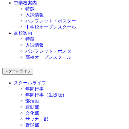
中学校案内
特徴
入試情報
パンフレット・ポスター
中学校オープンスクール
高校案内
特徴
入試情報
パンフレット・ポスター
高校オープンスクール
スクールライフ
スクールライフ
年間行事
年間行事（生徒版）
部活動
運動部
文化部
サッカー部
野球部