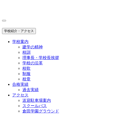
学校紹介・アクセス
学校案内
建学の精神
校訓
理事長・学校長挨拶
学校の沿革
校歌
制服
校章
合格実績
過去実績
アクセス
送迎駐車場案内
スクールバス
倉田学園グラウンド