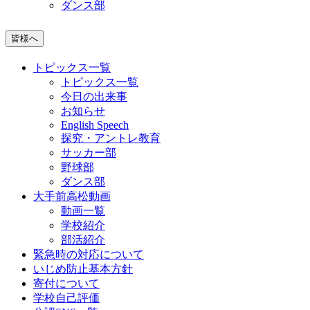
ダンス部
皆様へ
トピックス一覧
トピックス一覧
今日の出来事
お知らせ
English Speech
探究・アントレ教育
サッカー部
野球部
ダンス部
大手前高松動画
動画一覧
学校紹介
部活紹介
緊急時の対応について
いじめ防止基本方針
寄付について
学校自己評価