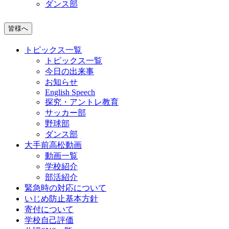
ダンス部
皆様へ
トピックス一覧
トピックス一覧
今日の出来事
お知らせ
English Speech
探究・アントレ教育
サッカー部
野球部
ダンス部
大手前高松動画
動画一覧
学校紹介
部活紹介
緊急時の対応について
いじめ防止基本方針
寄付について
学校自己評価