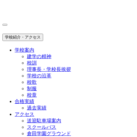
学校紹介・アクセス
学校案内
建学の精神
校訓
理事長・学校長挨拶
学校の沿革
校歌
制服
校章
合格実績
過去実績
アクセス
送迎駐車場案内
スクールバス
倉田学園グラウンド