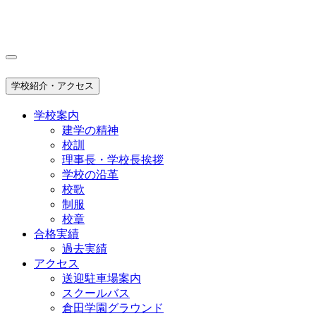
学校紹介・アクセス
学校案内
建学の精神
校訓
理事長・学校長挨拶
学校の沿革
校歌
制服
校章
合格実績
過去実績
アクセス
送迎駐車場案内
スクールバス
倉田学園グラウンド