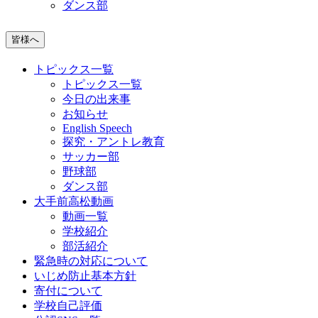
ダンス部
皆様へ
トピックス一覧
トピックス一覧
今日の出来事
お知らせ
English Speech
探究・アントレ教育
サッカー部
野球部
ダンス部
大手前高松動画
動画一覧
学校紹介
部活紹介
緊急時の対応について
いじめ防止基本方針
寄付について
学校自己評価