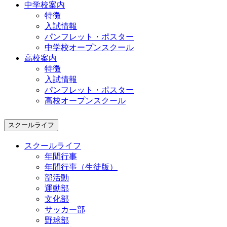
中学校案内
特徴
入試情報
パンフレット・ポスター
中学校オープンスクール
高校案内
特徴
入試情報
パンフレット・ポスター
高校オープンスクール
スクールライフ
スクールライフ
年間行事
年間行事（生徒版）
部活動
運動部
文化部
サッカー部
野球部