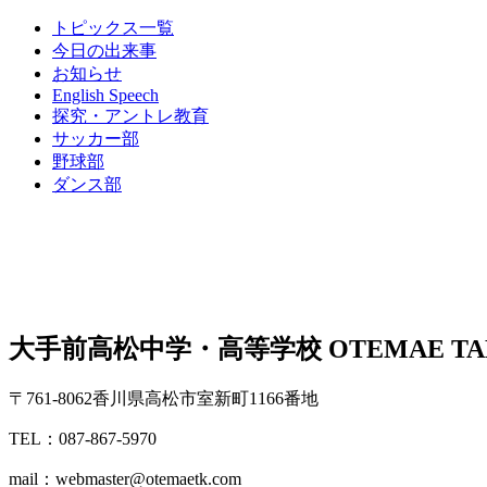
トピックス一覧
今日の出来事
お知らせ
English Speech
探究・アントレ教育
サッカー部
野球部
ダンス部
大手前高松中学・高等学校
OTEMAE TA
〒761-8062香川県高松市室新町1166番地
TEL：087-867-5970
mail：webmaster@otemaetk.com