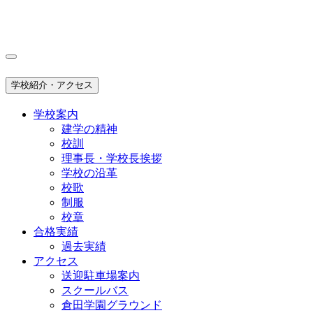
学校紹介・アクセス
学校案内
建学の精神
校訓
理事長・学校長挨拶
学校の沿革
校歌
制服
校章
合格実績
過去実績
アクセス
送迎駐車場案内
スクールバス
倉田学園グラウンド