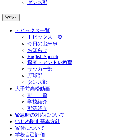
ダンス部
皆様へ
トピックス一覧
トピックス一覧
今日の出来事
お知らせ
English Speech
探究・アントレ教育
サッカー部
野球部
ダンス部
大手前高松動画
動画一覧
学校紹介
部活紹介
緊急時の対応について
いじめ防止基本方針
寄付について
学校自己評価