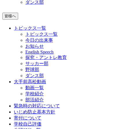
ダンス部
皆様へ
トピックス一覧
トピックス一覧
今日の出来事
お知らせ
English Speech
探究・アントレ教育
サッカー部
野球部
ダンス部
大手前高松動画
動画一覧
学校紹介
部活紹介
緊急時の対応について
いじめ防止基本方針
寄付について
学校自己評価