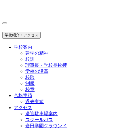
学校紹介・アクセス
学校案内
建学の精神
校訓
理事長・学校長挨拶
学校の沿革
校歌
制服
校章
合格実績
過去実績
アクセス
送迎駐車場案内
スクールバス
倉田学園グラウンド