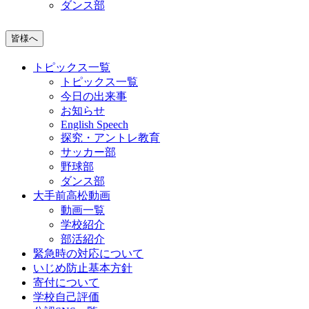
ダンス部
皆様へ
トピックス一覧
トピックス一覧
今日の出来事
お知らせ
English Speech
探究・アントレ教育
サッカー部
野球部
ダンス部
大手前高松動画
動画一覧
学校紹介
部活紹介
緊急時の対応について
いじめ防止基本方針
寄付について
学校自己評価