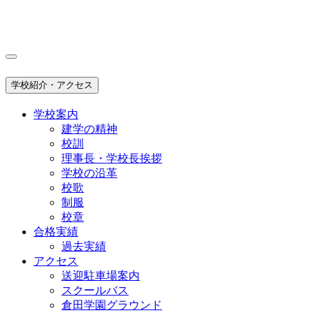
学校紹介・アクセス
学校案内
建学の精神
校訓
理事長・学校長挨拶
学校の沿革
校歌
制服
校章
合格実績
過去実績
アクセス
送迎駐車場案内
スクールバス
倉田学園グラウンド