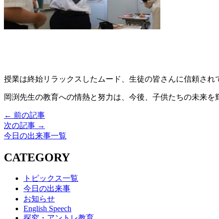
授業は終始リラックスしたムード、生徒の皆さんに信頼され
岡渕先生の教育への情熱と努力は、今後、子供たちの未来を
← 前の記事
次の記事 →
今日の出来事一覧
CATEGORY
トピックス一覧
今日の出来事
お知らせ
English Speech
探究・アントレ教育