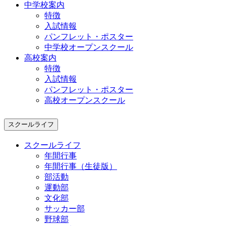
中学校案内
特徴
入試情報
パンフレット・ポスター
中学校オープンスクール
高校案内
特徴
入試情報
パンフレット・ポスター
高校オープンスクール
スクールライフ
スクールライフ
年間行事
年間行事（生徒版）
部活動
運動部
文化部
サッカー部
野球部