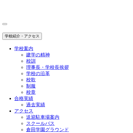
学校紹介・アクセス
学校案内
建学の精神
校訓
理事長・学校長挨拶
学校の沿革
校歌
制服
校章
合格実績
過去実績
アクセス
送迎駐車場案内
スクールバス
倉田学園グラウンド