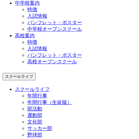
中学校案内
特徴
入試情報
パンフレット・ポスター
中学校オープンスクール
高校案内
特徴
入試情報
パンフレット・ポスター
高校オープンスクール
スクールライフ
スクールライフ
年間行事
年間行事（生徒版）
部活動
運動部
文化部
サッカー部
野球部