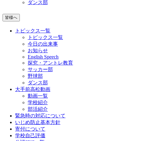
ダンス部
皆様へ
トピックス一覧
トピックス一覧
今日の出来事
お知らせ
English Speech
探究・アントレ教育
サッカー部
野球部
ダンス部
大手前高松動画
動画一覧
学校紹介
部活紹介
緊急時の対応について
いじめ防止基本方針
寄付について
学校自己評価