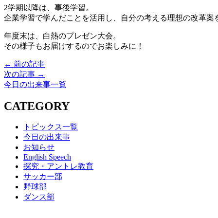
2学期以降は、事後学習。
企業学習で学んだことを活用し、自分の考える理想の改革案
年度末は、白熱のプレゼン大会。
その様子もお届けするのでお楽しみに！
← 前の記事
次の記事 →
今日の出来事一覧
CATEGORY
トピックス一覧
今日の出来事
お知らせ
English Speech
探究・アントレ教育
サッカー部
野球部
ダンス部