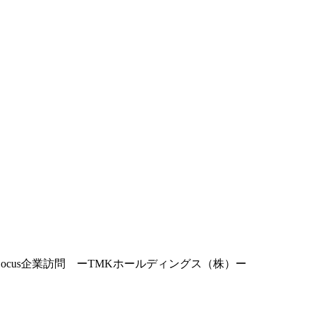
/24 Locus企業訪問 ーTMKホールディングス（株）ー