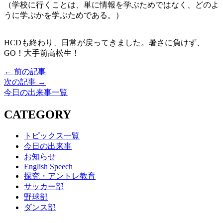
（学校に行くことは、単に情報を学ぶためではなく、どのよ
うに学ぶかを学ぶためである。）
HCDも終わり、日常が戻ってきました。暑さに負けず、
GO！大手前高松生！
← 前の記事
次の記事 →
今日の出来事一覧
CATEGORY
トピックス一覧
今日の出来事
お知らせ
English Speech
探究・アントレ教育
サッカー部
野球部
ダンス部