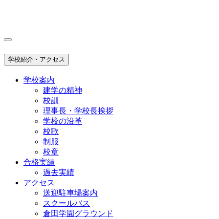
学校紹介・アクセス
学校案内
建学の精神
校訓
理事長・学校長挨拶
学校の沿革
校歌
制服
校章
合格実績
過去実績
アクセス
送迎駐車場案内
スクールバス
倉田学園グラウンド