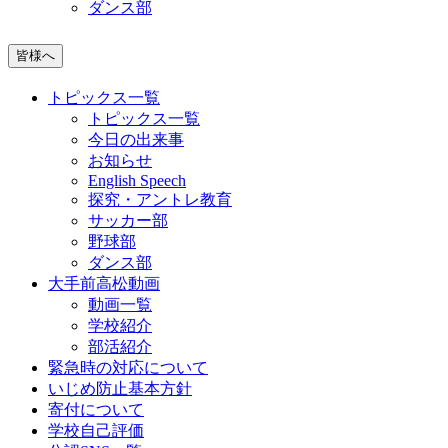
ダンス部
皆様へ
トピックス一覧
トピックス一覧
今日の出来事
お知らせ
English Speech
探究・アントレ教育
サッカー部
野球部
ダンス部
大手前高松動画
動画一覧
学校紹介
部活紹介
緊急時の対応について
いじめ防止基本方針
寄付について
学校自己評価