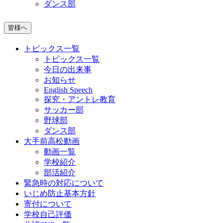
ダンス部
皆様へ
トピックス一覧
トピックス一覧
今日の出来事
お知らせ
English Speech
探究・アントレ教育
サッカー部
野球部
ダンス部
大手前高松動画
動画一覧
学校紹介
部活紹介
緊急時の対応について
いじめ防止基本方針
寄付について
学校自己評価