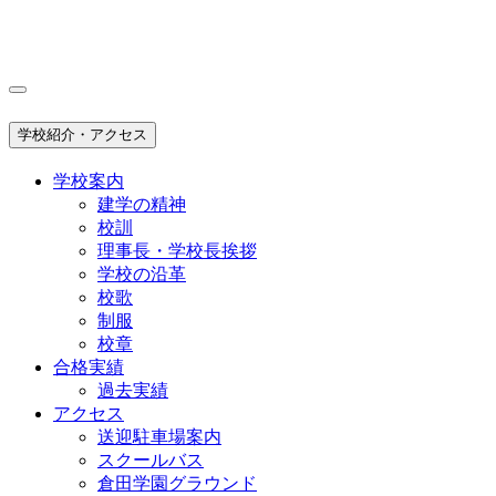
学校紹介・アクセス
学校案内
建学の精神
校訓
理事長・学校長挨拶
学校の沿革
校歌
制服
校章
合格実績
過去実績
アクセス
送迎駐車場案内
スクールバス
倉田学園グラウンド