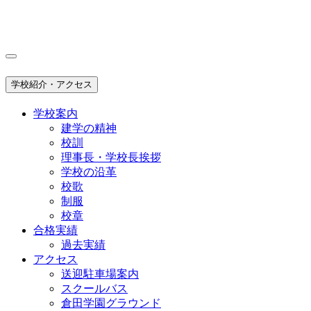
学校紹介・アクセス
学校案内
建学の精神
校訓
理事長・学校長挨拶
学校の沿革
校歌
制服
校章
合格実績
過去実績
アクセス
送迎駐車場案内
スクールバス
倉田学園グラウンド