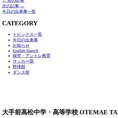
← 前の記事
次の記事 →
今日の出来事一覧
CATEGORY
トピックス一覧
今日の出来事
お知らせ
English Speech
探究・アントレ教育
サッカー部
野球部
ダンス部
大手前高松中学・高等学校
OTEMAE TA