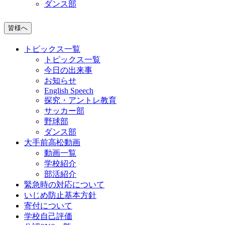
ダンス部
皆様へ
トピックス一覧
トピックス一覧
今日の出来事
お知らせ
English Speech
探究・アントレ教育
サッカー部
野球部
ダンス部
大手前高松動画
動画一覧
学校紹介
部活紹介
緊急時の対応について
いじめ防止基本方針
寄付について
学校自己評価