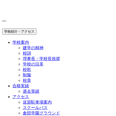
学校紹介・アクセス
学校案内
建学の精神
校訓
理事長・学校長挨拶
学校の沿革
校歌
制服
校章
合格実績
過去実績
アクセス
送迎駐車場案内
スクールバス
倉田学園グラウンド