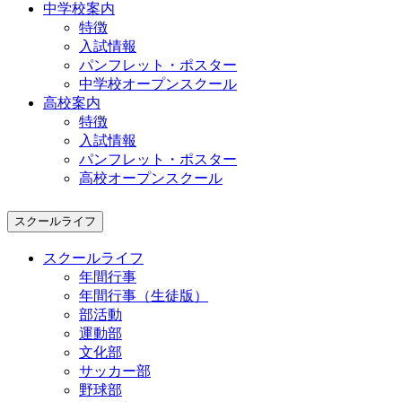
中学校案内
特徴
入試情報
パンフレット・ポスター
中学校オープンスクール
高校案内
特徴
入試情報
パンフレット・ポスター
高校オープンスクール
スクールライフ
スクールライフ
年間行事
年間行事（生徒版）
部活動
運動部
文化部
サッカー部
野球部