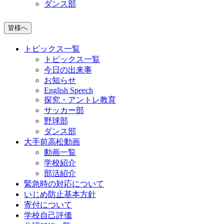
ダンス部
皆様へ
トピックス一覧
トピックス一覧
今日の出来事
お知らせ
English Speech
探究・アントレ教育
サッカー部
野球部
ダンス部
大手前高松動画
動画一覧
学校紹介
部活紹介
緊急時の対応について
いじめ防止基本方針
寄付について
学校自己評価