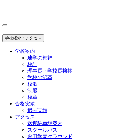
学校紹介・アクセス
学校案内
建学の精神
校訓
理事長・学校長挨拶
学校の沿革
校歌
制服
校章
合格実績
過去実績
アクセス
送迎駐車場案内
スクールバス
倉田学園グラウンド