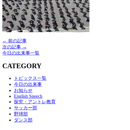
← 前の記事
次の記事 →
今日の出来事一覧
CATEGORY
トピックス一覧
今日の出来事
お知らせ
English Speech
探究・アントレ教育
サッカー部
野球部
ダンス部