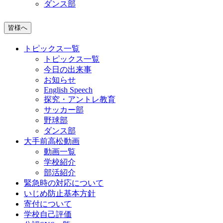
ダンス部
皆様へ
トピックス一覧
トピックス一覧
今日の出来事
お知らせ
English Speech
探究・アントレ教育
サッカー部
野球部
ダンス部
大手前高松動画
動画一覧
学校紹介
部活紹介
緊急時の対応について
いじめ防止基本方針
寄付について
学校自己評価