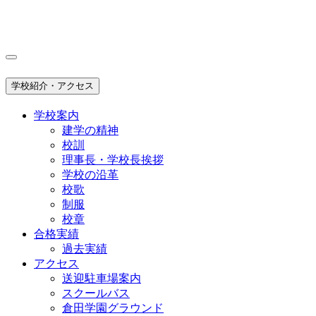
学校紹介・アクセス
学校案内
建学の精神
校訓
理事長・学校長挨拶
学校の沿革
校歌
制服
校章
合格実績
過去実績
アクセス
送迎駐車場案内
スクールバス
倉田学園グラウンド